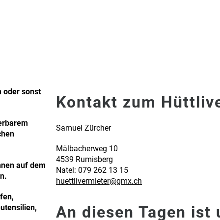
n oder sonst
Kontakt zum Hüttliv
derbarem
Samuel Zürcher
chen
Mälbacherweg 10
4539 Rumisberg
önnen auf dem
Natel: 079 262 13 15
n.
huettlivermieter@gmx.ch
fen,
utensilien,
An diesen Tagen ist 