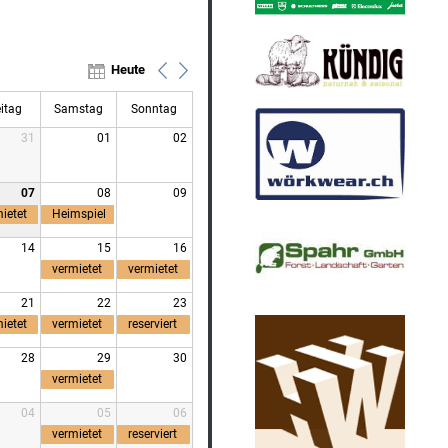
Heute
eitag
Samstag
Sonntag
31
01
02
07
08
09
ietet
Heimspiel
14
15
16
vermietet
vermietet
21
22
23
ietet
vermietet
reserviert
28
29
30
vermietet
04
05
06
vermietet
reserviert