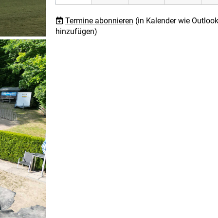
Termine abonnieren
(in Kalender wie Outlook
hinzufügen)